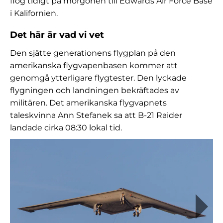
flög tidigt på morgonen till Edwards Air Force Base
i Kalifornien.
Det här är vad vi vet
Den sjätte generationens flygplan på den
amerikanska flygvapenbasen kommer att
genomgå ytterligare flygtester. Den lyckade
flygningen och landningen bekräftades av
militären. Det amerikanska flygvapnets
taleskvinna Ann Stefanek sa att B-21 Raider
landade cirka 08:30 lokal tid.