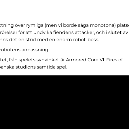
yttning över rymliga (men vi borde säga monotona) platse
relser för att undvika fiendens attacker, och i slutet av
 finns det en strid med en enorm robot-boss.
 robotens anpassning.
t, från spelets synvinkel, är Armored Core VI: Fires of
panska studions samtida spel.