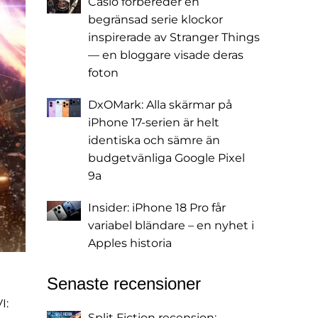
Casio förbereder en
begränsad serie klockor
inspirerade av Stranger Things
— en bloggare visade deras
foton
DxOMark: Alla skärmar på
iPhone 17-serien är helt
identiska och sämre än
budgetvänliga Google Pixel
9a
Insider: iPhone 18 Pro får
variabel bländare – en nyhet i
Apples historia
Senaste recensioner
I:
Split Fiction recension: