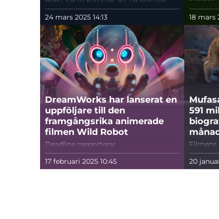
Alien: Earth kommer att ha premiär
enligt B
sommaren 2025
nära pro
24 mars 2025 14:13
18 mars 
dött" på
bland pr
januari 2
produktio
DreamWorks har lanserat en
Mufasa
uppföljare till den
591 mi
framgångsrika animerade
biogra
filmen Wild Robot
måna
Deadline rapporterar.
Filmens 
dollar.
17 februari 2025 10:45
20 janua