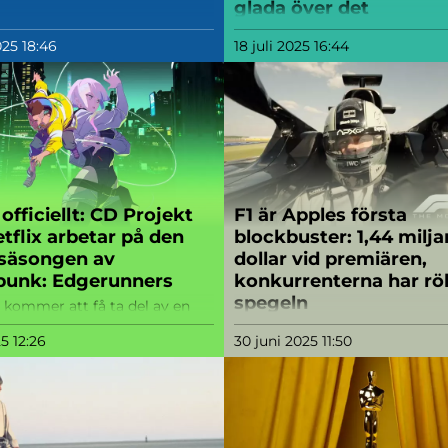
glada över det
Netflix har för första gången e
025 18:46
18 juli 2025 16:44
användningen av generativ AI 
produktionen av en TV-serie.
Manusförfattare och skådespel
oroade, studion försäkrar: AI är
stödverktyg.
 officiellt: CD Projekt
F1 är Apples första
tflix arbetar på den
blockbuster: 1,44 milja
 säsongen av
dollar vid premiären,
punk: Edgerunners
konkurrenterna har rök
spegeln
 kommer att få ta del av en
istoria
Apples och Warner Bros. F1-f
25 12:26
30 juni 2025 11:50
Brad Pitt tjänade 1,44 miljarde
under sin första helg och blev
högst intjänande originalfilm
någonsin.