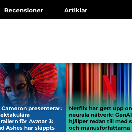
Recensioner
Artiklar
 Cameron presenterar:
Netflix har gett upp o
ektakulära
neurala nätverk: GenAI
railern för Avatar 3:
hjälper redan till med s
nd Ashes har släppts
och manusförfattarna ä