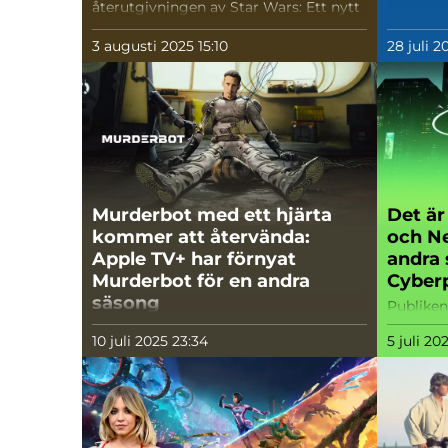
återutgivningen av Star Wars: Ett nytt
hopp på biograferna den 30 april 2027.
Om det blir den ursprungliga
3 augusti 2025 15:10
28 juli 2
versionen eller Special Edition från
1997 är fortfarande okänt.
Murderbot med ett hjärta
Det är
kommer att återvända:
och Ne
Apple TV+ har förnyat
andra
Murderbot för en andra
Cyber
säsong
Publiken
helt ny h
10 juli 2025 23:34
5 juli 20