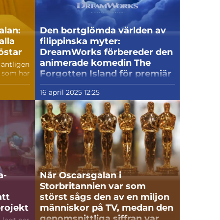
Cameron själv kommer att...
alan:
Den bortglömda världen av
lla
filippinska myter:
östar
DreamWorks förbereder den
animerade komedin The
äntligen
Forgotten Island för premiär
l som har
der en
hösten 2026
16 april 2025 12:25
Universal Pictures har tillkännagett
ga att se
releasedatumet för en ny animerad
 viss
film skapad av DreamWorks
st på
Animation som heter The Forgotten
...
Island - tecknade filmen kommer att
visas på de stora skärmarna den 25
september 2026.
a-
När Oscarsgalan i
Storbritannien var som
att
störst sågs den av en miljon
rojekt
människor på TV, medan den
genomsnittliga siffran var