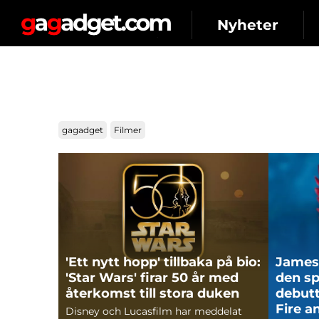
Nyheter
gagadget
Filmer
'Ett nytt hopp' tillbaka på bio:
James
'Star Wars' firar 50 år med
den sp
återkomst till stora duken
debutt
Fire a
Disney och Lucasfilm har meddelat