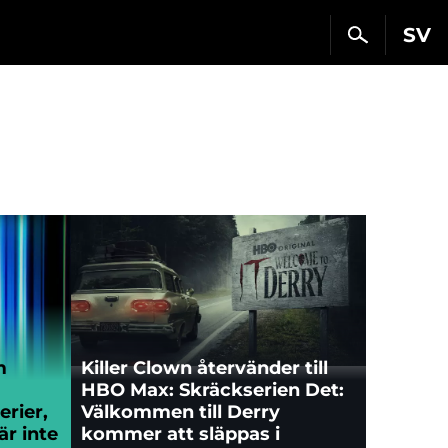
SV
m
Killer Clown återvänder till
HBO Max: Skräckserien Det:
erier,
Välkommen till Derry
r inte
kommer att släppas i