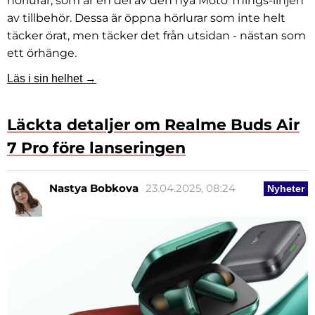
hörlurar, som är en del av den nya Moto Things-linjen
av tillbehör. Dessa är öppna hörlurar som inte helt
täcker örat, men täcker det från utsidan - nästan som
ett örhänge.
Läs i sin helhet →
Läckta detaljer om Realme Buds Air
7 Pro före lanseringen
Nastya Bobkova
23.04.2025, 08:24
Nyheter