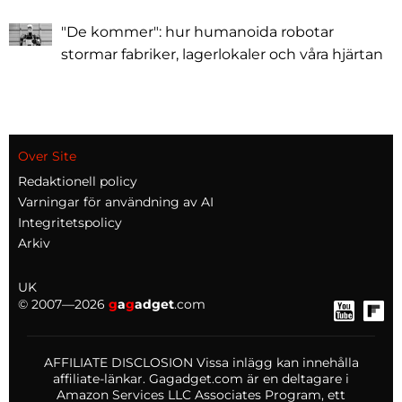
"De kommer": hur humanoida robotar
stormar fabriker, lagerlokaler och våra hjärtan
Over Site
Redaktionell policy
Varningar för användning av AI
Integritetspolicy
Arkiv
UK
© 2007—2026
g
a
g
adget
.com
AFFILIATE DISCLOSION Vissa inlägg kan innehålla
affiliate-länkar. Gagadget.com är en deltagare i
Amazon Services LLC Associates Program, ett