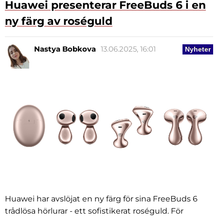
Huawei presenterar FreeBuds 6 i en
ny färg av roséguld
Nastya Bobkova
13.06.2025, 16:01
Nyheter
Huawei har avslöjat en ny färg för sina FreeBuds 6
trådlösa hörlurar - ett sofistikerat roséguld. För